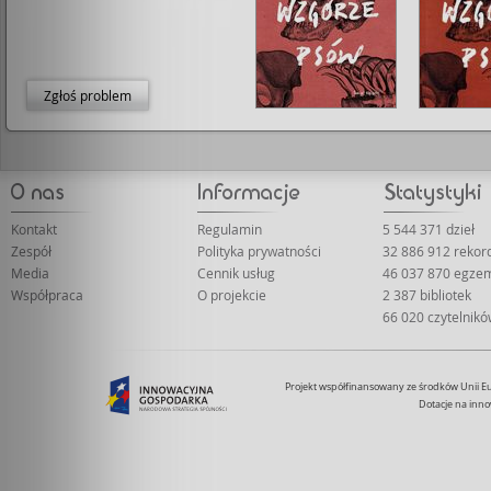
kara, dobro i zło, stale się tu ze sobą przeplatają. Żulczy
pisarz, traktujący Biblię jako matrycę dla kolejnych tro
wątków, które podaje w popkulturowym wydaniu. Jego
powieść dowodzi, że przemoc nigdy nie stwarza szansy
wyrównanie krzywd.
Zgłoś problem
Kontakt
Regulamin
5 544 371 dzieł
Zespół
Polityka prywatności
32 886 912 reko
Media
Cennik usług
46 037 870 egze
Współpraca
O projekcie
2 387 bibliotek
66 020 czytelnik
Projekt współfinansowany ze środków Unii 
Dotacje na inno