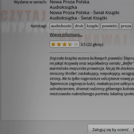
Nowa Proza Polska
Wydane w seriach:
Audioksiążka
Nowa Proza Polska - Świat Książki
Audioksiążka - Świat Książki
Autotagi:
audiobooki
druk
książki
powieści
proza
Więcej informacji...
3.5
(
22 głosy
)
Dojrzała książka autora kultowych powieści
Ślepną
mi jakąś krzywdę
oraz współtwórcy serialu
„Belfer
warmińsko-mazurska prowincja. Na jej tle dosko
mroczny thriller: zaskakujący, niepokojący, wciąga
strony. Ale to tylko najprostsze odczytanie nowej p
Tajemnicze zaginięcia ludzi, makabryczne odkrycia
odnalezieniem, dramat rodzinny głównego bohater
mistrzowsko nakreślonego portretu lokalnej społe
uwikłanej w miejscowe układy rodziny. Żulczyk pok
niszczą swoich synów, mężowie – żony, przyjaciele –
Zajmuje go pamięć o krzywdzie i wybiórczość tej p
Polski jako miejsce, w którym widać metafizyczną
losie” i Warszawa jako miejsce, gdzie przyjezdny z
wygrać albo przegrać, ale nie może spokojnie żyć. 
może być inne zło? Gdzie jest granica w wymierza
Zaloguj się by ocenić