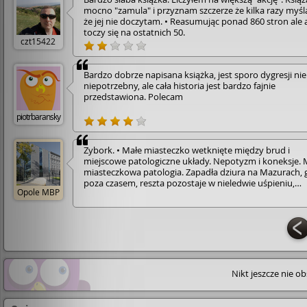
mocno "zamula" i przyznam szczerze że kilka razy myś
że jej nie doczytam. • Reasumując ponad 860 stron ale 
toczy się na ostatnich 50.
czt15422
Bardzo dobrze napisana książka, jest sporo dygresji nie
niepotrzebny, ale cała historia jest bardzo fajnie
przedstawiona. Polecam
piotrbaransky
Zybork. • Małe miasteczko wetknięte między brud i
miejscowe patologiczne układy. Nepotyzm i koneksje. 
mias­tecz­kowa­ patologia. Zapadła dziura na Mazurach, 
poza czasem, reszta pozostaje w nieledwie uśpieniu,
Opole MBP
oddając się od lat, tym samym mechanicznym
czynnościom: drobnym i większym kradzieżom, ostre
improwizowaniu, zabijaniu szarzyzny za oknem,
narkotykowymi wizjami, zatapianiu smutku codziennoś
mocnymi procentami. To tu dzieje się akcja powieści
Żulczyka. • Mikołaj. • Pochodzi z Zyborka. Właśnie raze
żoną Justyną, zmuszony jest do powrotu w rodzinne st
do domu ojca, który po śmierci żony, wiedzie spokojne,
Nikt jeszcze nie o
szorstkie życie u boku drugiej kobiety Agaty i ich wspó
dzieci. Stracone nadzieje, zaprzepaszczone aspiracje, św
stolicy, na tyle nieprzytulnym, że nie sposób było umoś