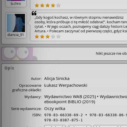
b.chro
„Gdy kogoś kochasz, w równym stopniu nienawidzisz
osoby, która próbuje ci tę miłość odebrać”. kocham ten
cytat. • W jego oczach, poznajemy ciąg dalszy historii Le
Artura. • Polecam zaczynać od pierwszej części, gdyż ks
diancia_91
ta jest typową kontynuacją. • Po dwóch latach Lena i A
są już narzeczeństwem. Jednak ich związek nie jest do 
zbudowany na zaufaniu. Jak to zwykle bywa pojawia si
również ten trzeci a kontrastowych ciepłych brązowyc
Nikt jeszcze nie o
oczach. A czy jest tym dobrym przyjacielem czy może 
złym dowiecie się z książki. Lenę spotykają dziwne sytu
a Artur w porównaniu z Borysem trochę ją ignoruje. • 
książce pojawia się również Melania ciocia Leny. • Wąte
Opis
kryminału tajemnicy i miłości jak zwykle jest świetny. • J
także zapowiedź 3 tomu (który ja już zamówiłam) • Czy
Alicja Sinicka
Autor:
Artur i Lena będą razem? • Kim jest Borys? • Czy Jola
Łukasz Werpachowski
Opracowanie
pozostanie przyjaciółką Leny? • i kto miesza w związku,
graficzne okładki:
próbując udowodnić ze Lena ma podobne objawy co c
Melania? • Tego wszystkiego dowiecie się z 2 części "ocz
Wydawnictwo WAB
(2025)
Wydawnictwo 
Wydawcy:
wilka" czyli "w jego oczach". • Ja polecam, może w tej ks
ebookpoint BIBLIO
(2019)
było zbyt dużo opisów ale i tak dobrze mi się ją czytało
Oczy wilka
Serie wydawnicze:
ISBN:
978-83-66338-69-2
978-83-66338-86-
978-83-8387-875-1