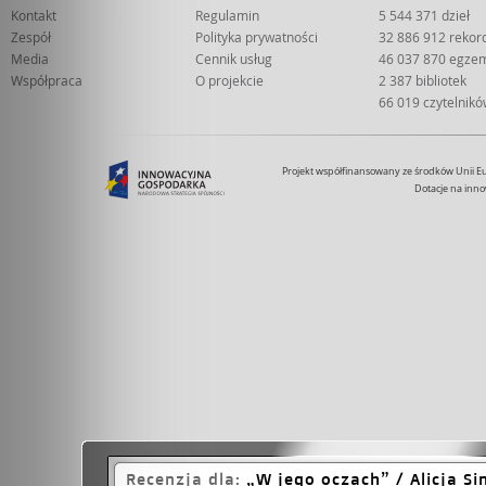
Kontakt
Regulamin
5 544 371 dzieł
Zespół
Polityka prywatności
32 886 912 reko
Media
Cennik usług
46 037 870 egze
Współpraca
O projekcie
2 387 bibliotek
66 019 czytelnik
Projekt współfinansowany ze środków Unii 
Dotacje na inno
Recenzja dla:
W jego oczach
/ Alicja Si