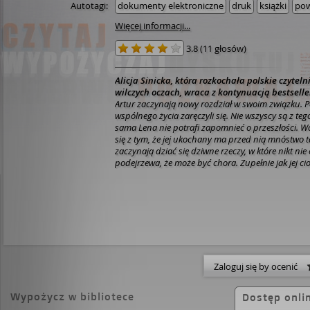
Autotagi:
dokumenty elektroniczne
druk
książki
pow
Więcej informacji...
3.8
(
11 głosów
)
Alicja Sinicka, która rozkochała polskie czyteln
wilczych oczach, wraca z kontynuacją bestselle
Artur zaczynają nowy rozdział w swoim związku. 
wspólnego życia zaręczyli się. Nie wszyscy są z t
sama Lena nie potrafi zapomnieć o przeszłości. W
się z tym, że jej ukochany ma przed nią mnóstwo t
zaczynają dziać się dziwne rzeczy, w które nikt nie
podejrzewa, że może być chora. Zupełnie jak jej ciot
prześladowana i z każdym dniem coraz mniej uf
Sytuacja pogarsza się, kiedy do ich domu wprowad
współpracownik Artura. Pomaga mu w tajemniczy
okazuje się zupełnym przeciwieństwem jej narzecz
kojącym jego chłód, a także ostoją w trudnych chwi
odtrąca. Czy Lena złamie przysięgę, którą złożyła
z mężczyzną o wilczych oczach, popełnia wielki bł
Zaloguj się by ocenić
Wypożycz w bibliotece
Dostęp onli