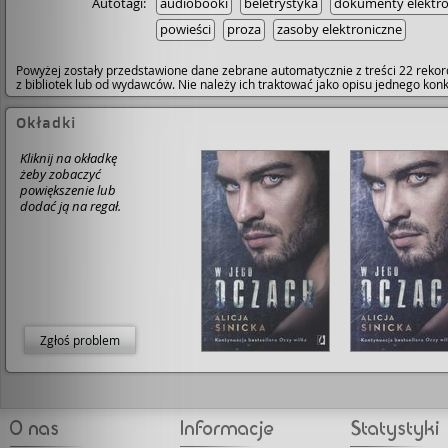
Autotagi:
audiobooki
beletrystyka
dokumenty elektro
powieści
proza
zasoby elektroniczne
Powyżej zostały przedstawione dane zebrane automatycznie z treści 22 rekor
z bibliotek lub od wydawców. Nie należy ich traktować jako opisu jednego ko
Okładki
Kliknij na okładkę
żeby zobaczyć
powiększenie lub
dodać ją na regał.
Zgłoś problem