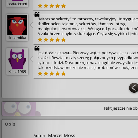
beata.deckert
"Mroczne sekrety" to mroczny, rewelacyjny i intrygując
thriller pełen tajemnic, sekretów, kłamstw, intryg,
manipulacji i zwrotów akcji. Wciąga od początku do koń
A zakończenie było zaskakujące. Czyta się szybko i jed
ilonamitka
tchem. Autor w książce porusza ważne problemy i tema
Bardzo lubię twórczość autora.🙂 Polecam 🥰
Jest dość ciekawa... Pierwszy wątek pokrywa się z ostat
książki. Reszta to cały szereg połączonych przypadkow
sytuacji i ludzi. Dość pokręcona ale ogólnie wszystko je
tak przedstawione ze nie ma się problemów z połącze
Kasia1989
dwóch/trzech/czterech wątków do kupy
Nikt jeszcze nie o
Opis
Marcel Moss
Autor: