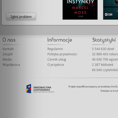
Zgłoś problem
Kontakt
Regulamin
5 544 630 dzieł
Zespół
Polityka prywatności
32 889 403 rekor
Media
Cennik usług
46 040 706 egze
Współpraca
O projekcie
2 387 bibliotek
66 040 czytelnik
Projekt współfinansowany ze środków Unii 
Dotacje na inno