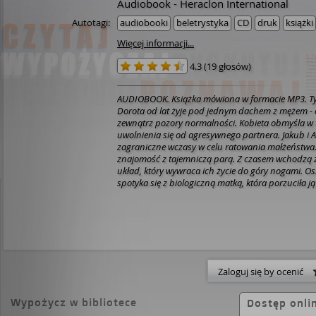
Audiobook - Heraclon International
Autotagi:
audiobooki
beletrystyka
CD
druk
książki
Więcej informacji...
4.3
(
19 głosów
)
AUDIOBOOK. Książka mówiona w formacie MP3. Tyl
Dorota od lat żyje pod jednym dachem z mężem - 
zewnątrz pozory normalności. Kobieta obmyśla w 
uwolnienia się od agresywnego partnera. Jakub i Al
zagraniczne wczasy w celu ratowania małżeństwa.
znajomość z tajemniczą parą. Z czasem wchodzą 
układ, który wywraca ich życie do góry nogami. O
spotyka się z biologiczną matką, która porzuciła ją
wie, że dopuszczając kobietę do swojego życia, śc
na swoich najbliższych. Trzy historie łączą się ze 
odpowiednim momencie. Teraz każdy zrobi wszyst
sekrety nigdy nie wyszły na jaw.
Zaloguj się by ocenić
Wypożycz w bibliotece
Dostęp onli