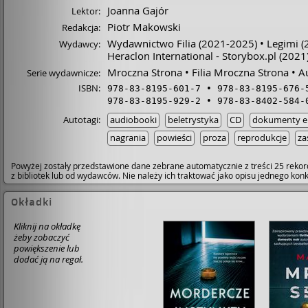
Joanna Gajór
Lektor:
Piotr Makowski
Redakcja:
Wydawnictwo Filia
(2021-2025)
Legimi
(
Wydawcy:
Heraclon International - Storybox.pl
(2021
Mroczna Strona
Filia Mroczna Strona
A
Serie wydawnicze:
ISBN:
978-83-8195-601-7
978-83-8195-676-
978-83-8195-929-2
978-83-8402-584-
Autotagi:
audiobooki
beletrystyka
CD
dokumenty el
nagrania
powieści
proza
reprodukcje
za
Powyżej zostały przedstawione dane zebrane automatycznie z treści 25 rekor
z bibliotek lub od wydawców. Nie należy ich traktować jako opisu jednego ko
Okładki
Kliknij na okładkę
żeby zobaczyć
powiększenie lub
dodać ją na regał.