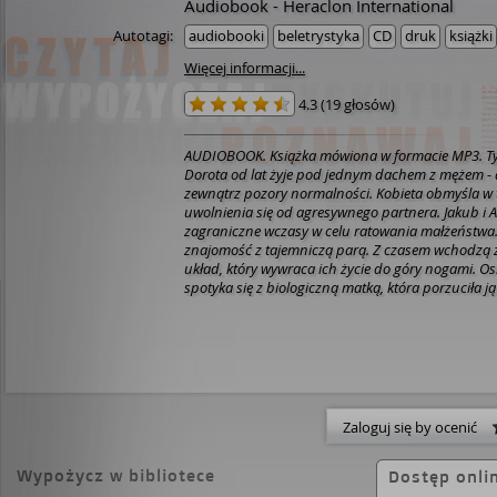
Audiobook - Heraclon International
Autotagi:
audiobooki
beletrystyka
CD
druk
książki
Więcej informacji...
4.3
(
19 głosów
)
AUDIOBOOK. Książka mówiona w formacie MP3. Tyl
Dorota od lat żyje pod jednym dachem z mężem - 
zewnątrz pozory normalności. Kobieta obmyśla w 
uwolnienia się od agresywnego partnera. Jakub i Al
zagraniczne wczasy w celu ratowania małżeństwa.
znajomość z tajemniczą parą. Z czasem wchodzą 
układ, który wywraca ich życie do góry nogami. O
spotyka się z biologiczną matką, która porzuciła ją
wie, że dopuszczając kobietę do swojego życia, śc
na swoich najbliższych. Trzy historie łączą się ze 
odpowiednim momencie. Teraz każdy zrobi wszyst
sekrety nigdy nie wyszły na jaw.
Zaloguj się by ocenić
Wypożycz w bibliotece
Dostęp onli