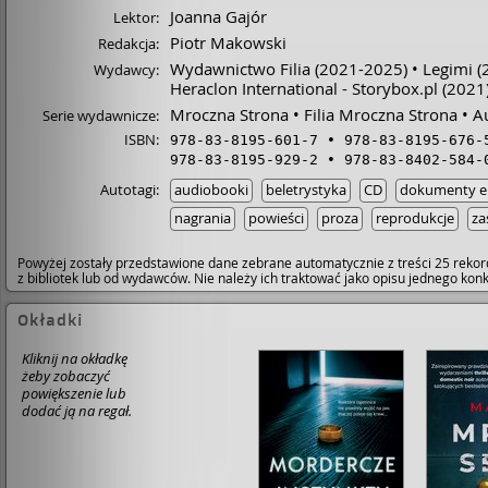
Joanna Gajór
Lektor:
Piotr Makowski
Redakcja:
Wydawnictwo Filia
(2021-2025)
Legimi
(
Wydawcy:
Heraclon International - Storybox.pl
(2021
Mroczna Strona
Filia Mroczna Strona
A
Serie wydawnicze:
ISBN:
978-83-8195-601-7
978-83-8195-676-
978-83-8195-929-2
978-83-8402-584-
Autotagi:
audiobooki
beletrystyka
CD
dokumenty el
nagrania
powieści
proza
reprodukcje
za
Powyżej zostały przedstawione dane zebrane automatycznie z treści 25 rekor
z bibliotek lub od wydawców. Nie należy ich traktować jako opisu jednego ko
Okładki
Kliknij na okładkę
żeby zobaczyć
powiększenie lub
dodać ją na regał.