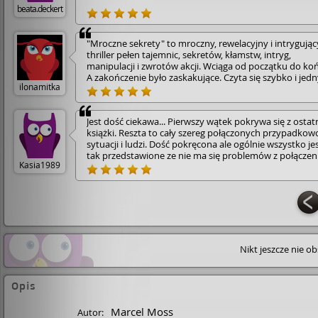
beata.deckert
"Mroczne sekrety" to mroczny, rewelacyjny i intrygując
thriller pełen tajemnic, sekretów, kłamstw, intryg,
manipulacji i zwrotów akcji. Wciąga od początku do koń
A zakończenie było zaskakujące. Czyta się szybko i jed
ilonamitka
tchem. Autor w książce porusza ważne problemy i tema
Bardzo lubię twórczość autora.🙂 Polecam 🥰
Jest dość ciekawa... Pierwszy wątek pokrywa się z ostat
książki. Reszta to cały szereg połączonych przypadkow
sytuacji i ludzi. Dość pokręcona ale ogólnie wszystko je
tak przedstawione ze nie ma się problemów z połącze
Kasia1989
dwóch/trzech/czterech wątków do kupy
Nikt jeszcze nie o
Opis
Marcel Moss
Autor: