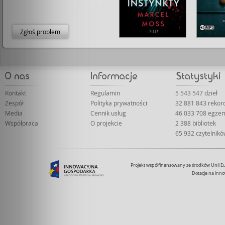
Zgłoś problem
Kontakt
Regulamin
5 543 547 dzieł
Zespół
Polityka prywatności
32 881 843 rekor
Media
Cennik usług
46 033 708 egze
Współpraca
O projekcie
2 388 bibliotek
65 932 czytelnik
Projekt współfinansowany ze środków Unii 
Dotacje na inno