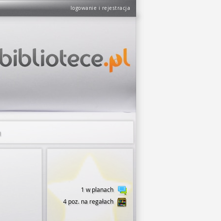
logowanie i rejestracja
m
Poniedziałek 7.30 - 15.30
Wtorek 7.30 - 17.00
Środa 7.30 - 15.30
1 w planach
Czwartek 7.30 - 16.30
Piątek 7.30 - 14.00
4 poz. na regałach