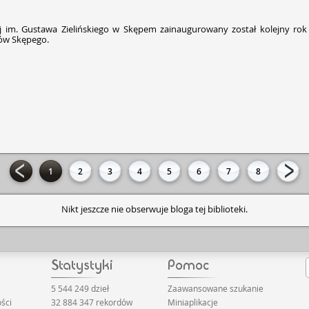
 im. Gustawa Zielińskiego w Skępem zainaugurowany został kolejny rok 
ców Skępego.
1
2
3
4
5
6
7
8
Nikt jeszcze nie obserwuje bloga tej biblioteki.
5 544 249 dzieł
Zaawansowane szukanie
ści
32 884 347 rekordów
Miniaplikacje