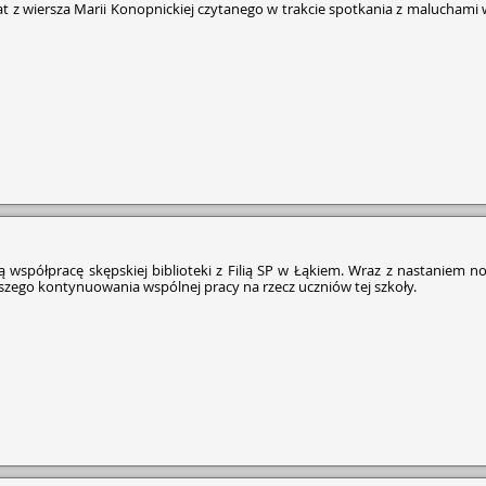
cytat z wiersza Marii Konopnickiej czytanego w trakcie spotkania z malucham
 współpracę skępskiej biblioteki z Filią SP w Łąkiem. Wraz z nastaniem 
lszego kontynuowania wspólnej pracy na rzecz uczniów tej szkoły.