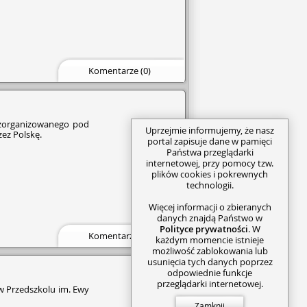
Komentarze (0)
 zorganizowanego pod
Uprzejmie informujemy, że nasz
zez Polskę.
portal zapisuje dane w pamięci
Państwa przeglądarki
internetowej, przy pomocy tzw.
plików cookies i pokrewnych
technologii.
Więcej informacji o zbieranych
danych znajdą Państwo w
Polityce prywatności
. W
Komentarze (0)
każdym momencie istnieje
możliwość zablokowania lub
usunięcia tych danych poprzez
odpowiednie funkcje
przeglądarki internetowej.
i w Przedszkolu im. Ewy
Zamknij