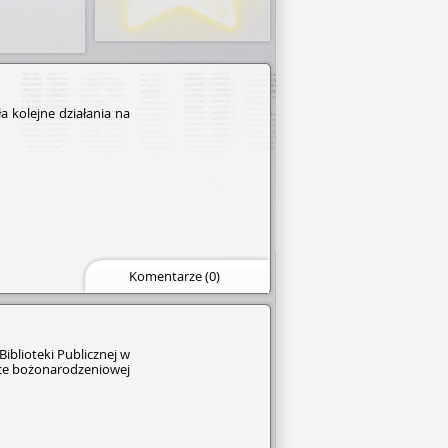
 kolejne działania na
Komentarze (0)
iblioteki Publicznej w
bożo­naro­dzen­iowe­j