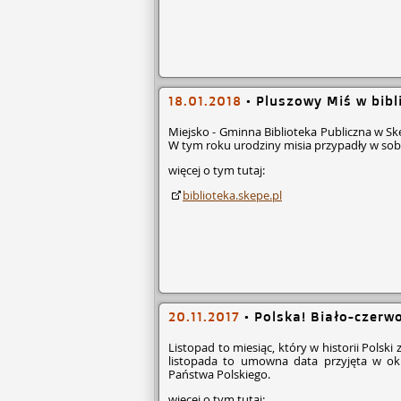
18.01.2018
•
Pluszowy Miś w bibl
Miejsko - Gminna Biblioteka Publiczna w 
W tym roku urodziny misia przypadły w sobo
więcej o tym tutaj:
biblioteka.skepe.pl
20.11.2017
•
Polska! Biało-czerwo
Listopad to miesiąc, który w historii Polsk
listopada to umowna data przyjęta w o
Państwa Polskiego.
więcej o tym tutaj: