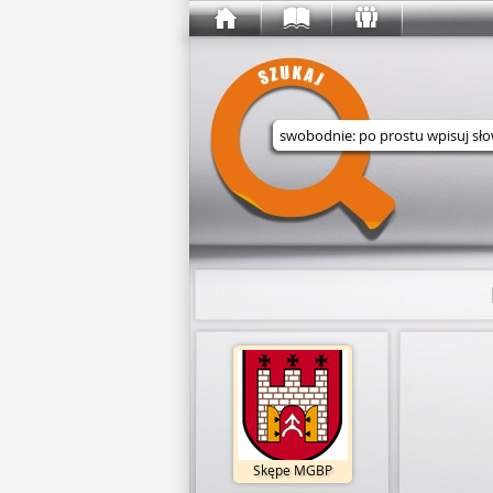
Wyszukaj w serwisie
Skępe MGBP