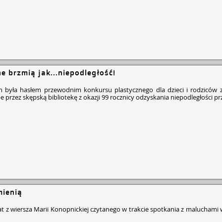
e brzmią jak...niepodległość!
h była hasłem przewodnim konkursu plastycznego dla dzieci i rodziców
przez skępską bibliotekę z okazji 99 rocznicy odzyskania niepodległości pr
mienią
cytat z wiersza Marii Konopnickiej czytanego w trakcie spotkania z malucham