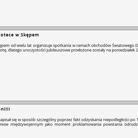
iotece w Skępem
Skępem od wielu lat organizuje spotkania w ramach obchodów Światowego D
tę, dlatego uroczystości jubileuszowe przełożone zostały na poniedziałek 2
ni!!!
i zapisał się w sposób szczególny poprzez fakt odzyskania niepodległości po 
kresie międzywojennym jako moment proklamowania powstania odrodzo