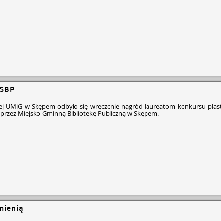
 SBP
jnej UMiG w Skępem odbyło się wręczenie nagród laureatom konkursu plast
 przez Miejsko-Gminną Bibliotekę Publiczną w Skępem.
mienią