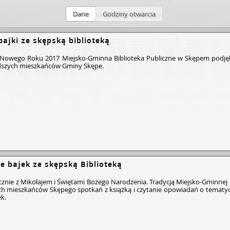
Dane
Godziny otwarcia
bajki ze skępską biblioteką
m Nowego Roku 2017 Miejsko-Gminna Biblioteka Publiczne w Skępem podjęła
łodszych mieszkańców Gminy Skępe.
e bajek ze skępską Biblioteką
cznie z Mikołajem i Świętami Bożego Narodzenia. Tradycją Miejsko-Gminnej B
h mieszkańców Skępego spotkań z książką i czytanie opowiadań o tematyce 
k.