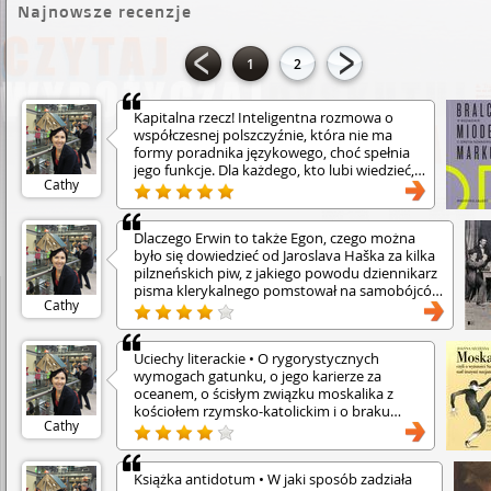
Najnowsze recenzje
1
2
Kapitalna rzecz! Inteligentna rozmowa o
współczesnej polszczyźnie, która nie ma
formy poradnika językowego, choć spełnia
jego funkcje. Dla każdego, kto lubi wiedzieć,
Cathy
co mówi.
Dlaczego Erwin to także Egon, czego można
było się dowiedzieć od Jaroslava Haška za kilka
pilzneńskich piw, z jakiego powodu dziennikarz
pisma klerykalnego pomstował na samobójców
Cathy
modląc się przy tym o morderstwa? Każdy tekst
przynosi nowinę, która się nie dezaktualizuje.
Przede wszystkim jednak Kisch tłumaczy
Uciechy literackie • O rygorystycznych
spokojnie i z dużą dozą życzliwości dla ludzi
wymogach gatunku, o jego karierze za
żyjących z wierszówki i naiwności czytelników,
oceanem, o ścisłym związku moskalika z
że wymaganie od prasy rzetelności to skrajny
kościołem rzymsko-katolickim i o braku
przykład idealizmu bądź skrajnej głupoty.
Cathy
jakichkolwiek jego więzów z utworem „Do
Jarmark sensacji to historie „wyssane z ołówka”
przyjaciół Moskali” oraz o wielu innych
(wersja retro), przejaskrawione i
frapujących historiach autorka opowiada
zhierarchizowane na potrzeby nakręcania
Książka antidotum • W jaki sposób zadziała
lekko acz rzetelnie, finezyjnie a z
sprzedaży gazet, kłujące w oczy tandetą i