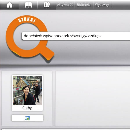
Aktywność
Biblioteki
Wydawcy
Wyszukaj w serwisie
Cathy