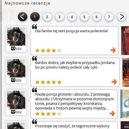
Najnowsze recenzje
1
2
3
4
5
6
7
Dla fanów tej serii pozycja warta polecenia!
szu
Bardzo dobra, jak zwykle w przypadku Jordana,
bo po prostu należy polecić cały cykl.
szu
Niezła porcja groteski i absurdu. Z przewagą
absurdu :) Utrzymana w pozornie dostonjnym
tonie, pisana z perspektywy kronikarza,
opowiada o historii pewnej wojny między
szu
dwoma baśniowymi królestwami oraz o
intrygach w królestwie, którego król na wojnę
wyruszył. No i na obu frontach dzieją się rzeczy
Pozostaje się cieszyć, że tegoroczne wybory
kompletnie pozbawione sensu i logiki, a