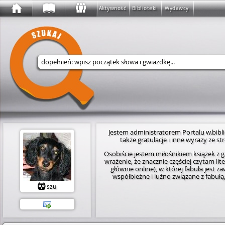
Aktywność
Biblioteki
Wydawcy
Wyszukaj w serwisie
Jestem administratorem Portalu w.bibliot
także gratulacje i inne wyrazy ze 
Osobiście jestem miłośnikiem książek 
wrażenie, że znacznie częściej czytam li
głównie online), w której fabuła jest z
współbieżne i luźno związane z fabułą
szu