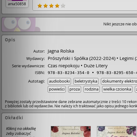
ania50858
Nikt jeszcze nie o
Opis
Jagna Rolska
Autor:
Prószyński i Spółka
(2022-2024)
Legimi
(
Wydawcy:
Czas niepokoju
Duże Litery
Serie wydawnicze:
ISBN:
978-83-8234-354-0
978-83-8295-650-
Autotagi:
audiobooki
beletrystyka
dokumenty elektro
powieści
proza
rodzina
wielka czcionka
Powyżej zostały przedstawione dane zebrane automatycznie z treści 10 rekor
z bibliotek lub od wydawców. Nie należy ich traktować jako opisu jednego ko
Okładki
Kliknij na okładkę
żeby zobaczyć