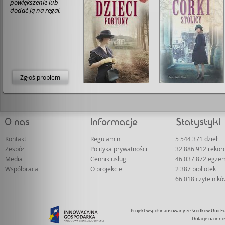
powiększenie lub
dodać ją na regał.
Zgłoś problem
Kontakt
Regulamin
5 544 371 dzieł
Zespół
Polityka prywatności
32 886 912 reko
Media
Cennik usług
46 037 872 egze
Współpraca
O projekcie
2 387 bibliotek
66 018 czytelnik
Projekt współfinansowany ze środków Unii 
Dotacje na inno