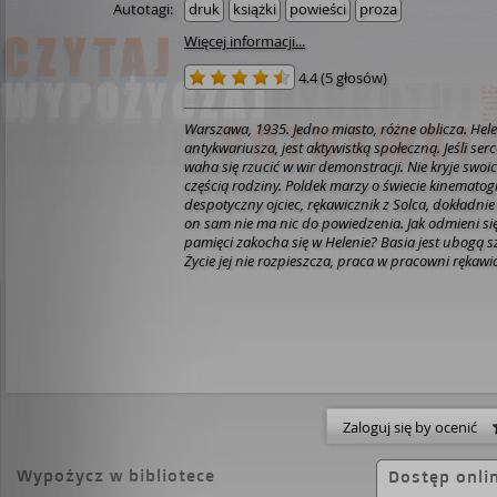
Autotagi:
druk
książki
powieści
proza
Więcej informacji...
4.4
(
5 głosów
)
Warszawa, 1935. Jedno miasto, różne oblicza.
Hele
antykwariusza, jest aktywistką społeczną. Jeśli serce
waha się rzucić w wir demonstracji. Nie kryje swo
częścią rodziny.
Poldek marzy o świecie kinematogra
despotyczny ojciec, rękawicznik z Solca, dokładni
on sam nie ma nic do powiedzenia. Jak odmieni się
pamięci zakocha się w Helenie?
Basia jest ubogą 
Życie jej nie rozpieszcza, praca w pracowni rękawi
pozwala utrzymać się na powierzchni.
Janek, młod
nieustającym poczuciu krzywdy. Ojciec go nie dost
wyłącznie na pierworodnym synu. Dokąd doprowa
Basią? I wreszcie - jaki wpływ na życie czworga mł
Konrad Werner, popularny aktor?
Zanurzcie się w
Warszawy, posłuchajcie stukotu końskich kopyt po 
do barwnego, wielokulturowego miasta, którego ju
autorka i współautorka powieści fantastycznych i
Zaloguj się by ocenić
bestsellerowego "Kaprysu milionera", wyróżnioneg
2020 w plebiscycie portalu Granice.pl, oraz SeeI
nagrody polskiego fandomu im. Janusza A. Zajdla,
Wypożycz w bibliotece
Dostęp onli
"Lubimy czytać" na Książkę roku 2019 w kategorii S