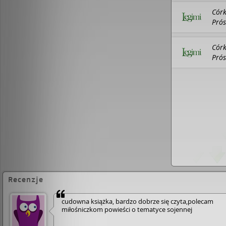
Debiutowała w 2011 roku na łamach miesięcznika "
Córk
i horror". Zastępczyni redaktora naczelnego int
literackiego "Fahrenheit".
Prós
Córk
Prós
Recenzje
cudowna książka, bardzo dobrze się czyta,polecam
miłośniczkom powieści o tematyce sojennej