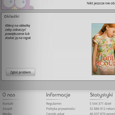
Nikt jeszcze nie o
Okładki
Kliknij na okładkę
żeby zobaczyć
powiększenie lub
dodać ją na regał.
Zgłoś problem
Kontakt
Regulamin
5 544 371 dzieł
Zespół
Polityka prywatności
32 886 912 reko
Media
Cennik usług
46 037 870 egze