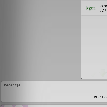
cudów", "Dziesiąty krąg", "Czarownice z Salem Falls
Prze
obrazka", "Dziewiętnaście minut", "Deszczowa noc
nakład jej książek na świecie przekroczył 7 milion
i S-
Jodi Picoult przetłumaczono dotychczas na 30 jęz
rodziną w Hanover, w stanie New Hampshire.
Recenzje
Brak rec