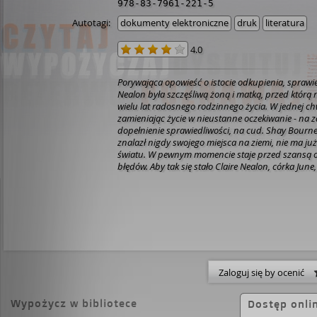
978-83-7961-221-5
Autotagi:
dokumenty elektroniczne
druk
literatura
4.0
Porywająca opowieść o istocie odkupienia, sprawied
Nealon była szczęśliwą żoną i matką, przed którą 
wielu lat radosnego rodzinnego życia. W jednej chwil
zamieniając życie w nieustanne oczekiwanie - na z
dopełnienie sprawiedliwości, na cud. Shay Bourn
znalazł nigdy swojego miejsca na ziemi, nie ma ju
światu. W pewnym momencie staje przed szansą o
błędów. Aby tak się stało Claire Nealon, córka June
bardzo szczególny dar. Michael Wright zdecydował
Kiedy jednak osobiście poznaje Shaya Bourne'a, 
zakwestionowania założeń swojej religii, spojrzen
pojęcie dobra i zła. I na samego siebie. Jodi Picou
która z mistrzowską intuicją podejmuje ważne i k
molestowania seksualnego dzieci i przemocy w rod
tworzyć z nich wzruszające powieści obyczajowe i
od których trudno się oderwać. Jej książki przyku
Zaloguj się by ocenić
myślenia o tym, co dobre, a co złe. W 2003 roku 
England Book za całokształt twórczości. Jest autor
mojej zgody" (adaptacja filmowa pod tym samym 
Wypożycz w bibliotece
Dostęp onli
jednej z ról głównych), "Zagubiona przeszłość", "