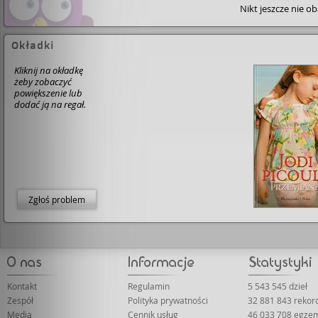
Nikt jeszcze nie o
Okładki
Kliknij na okładkę
żeby zobaczyć
powiększenie lub
dodać ją na regał.
Zgłoś problem
Kontakt
Regulamin
5 543 545 dzieł
Zespół
Polityka prywatności
32 881 843 rekor
Media
Cennik usług
46 033 708 egze