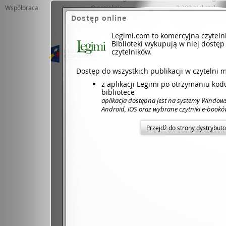
Współpraca
O projekcie
2 388 bibliotek
Dostęp online
65 931 czytelnik
Legimi.com to komercyjna czyteln
Biblioteki wykupują w niej dostęp
czytelników.
Projekt współfinansowany ze środków Unii 
Dotacje na inno
Dostęp do wszystkich publikacji w czytelni 
z aplikacji Legimi po otrzymaniu ko
bibliotece
aplikacja dostępna jest na systemy Window
Android, iOS oraz wybrane czytniki e-book
Przejdź do strony dystrybut