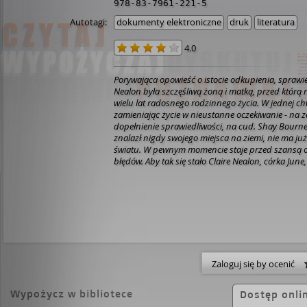
978-83-7961-221-5
Autotagi:
dokumenty elektroniczne
druk
literatura
4.0
Porywająca opowieść o istocie odkupienia, sprawied
Nealon była szczęśliwą żoną i matką, przed którą 
wielu lat radosnego rodzinnego życia. W jednej chwil
zamieniając życie w nieustanne oczekiwanie - na z
dopełnienie sprawiedliwości, na cud. Shay Bourn
znalazł nigdy swojego miejsca na ziemi, nie ma ju
światu. W pewnym momencie staje przed szansą o
błędów. Aby tak się stało Claire Nealon, córka June
bardzo szczególny dar. Michael Wright zdecydował
Kiedy jednak osobiście poznaje Shaya Bourne'a, 
zakwestionowania założeń swojej religii, spojrzen
pojęcie dobra i zła. I na samego siebie. Jodi Picou
która z mistrzowską intuicją podejmuje ważne i k
molestowania seksualnego dzieci i przemocy w rod
tworzyć z nich wzruszające powieści obyczajowe i
od których trudno się oderwać. Jej książki przyku
Zaloguj się by ocenić
myślenia o tym, co dobre, a co złe. W 2003 roku 
England Book za całokształt twórczości. Jest autor
mojej zgody" (adaptacja filmowa pod tym samym 
Wypożycz w bibliotece
Dostęp onli
jednej z ról głównych), "Zagubiona przeszłość", "