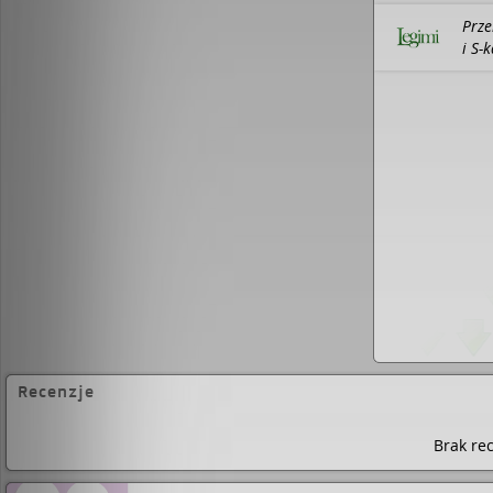
cudów", "Dziesiąty krąg", "Czarownice z Salem Falls
Prze
obrazka", "Dziewiętnaście minut", "Deszczowa noc
nakład jej książek na świecie przekroczył 7 milion
i S-
Jodi Picoult przetłumaczono dotychczas na 30 jęz
rodziną w Hanover, w stanie New Hampshire.
Recenzje
Brak rec