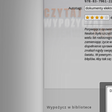
978-83-7961-2
Autotagi:
dokumenty elekt
4
Porywająca opowieść
Nealon była szczęśl
wielu lat radosnego 
zamieniając życie w
dopełnienie sprawi
znalazł nigdy swoje
światu. W pewnym m
błędów. Aby tak się
bardzo szczególny 
Kiedy jednak osobi
zakwestionowania za
pojęcie dobra i zła.
która z mistrzowską
molestowania seksua
tworzyć z nich wzr
D
od których trudno s
myślenia o tym, co
England Book za cał
mojej zgody" (adap
Wypożycz w bibliotece
jednej z ról główny