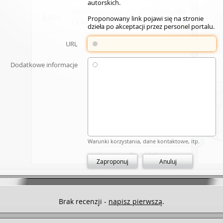
autorskich.
rąg", "Czarownice z Salem Falls", "W imię miłości" "Jak z
Przemiana / Jodi Picoult / Prószyński
tnaście minut", "Deszczowa noc", "Karuzela uczuć". Łączny
Proponowany link pojawi się na stronie
na świecie przekroczył 7 milionów egzemplarzy. Powieści
i S-ka : Legimi, 2024.
dzieła po akceptacji przez personel portalu.
umaczono dotychczas na 30 języków. Autorka mieszka z
 w stanie New Hampshire.
URL
Dodatkowe informacje
Warunki korzystania, dane kontaktowe, itp.
Dodaj link
Zaproponuj
Anuluj
Brak recenzji -
napisz pierwszą
.