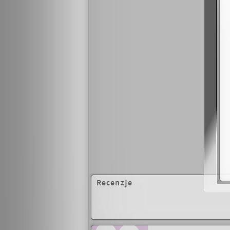
cudów", "Dziesiąty k
obrazka", "Dziewię
nakład jej książek 
Jodi Picoult przetł
rodziną w Hanover,
Recenzje