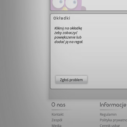
Okładki
Kliknij na okładkę
żeby zobaczyć
powiększenie lub
dodać ją na regał.
Zgłoś problem
Kontakt
Regulamin
Zespół
Polityka prywatno
Media
Cennik usług