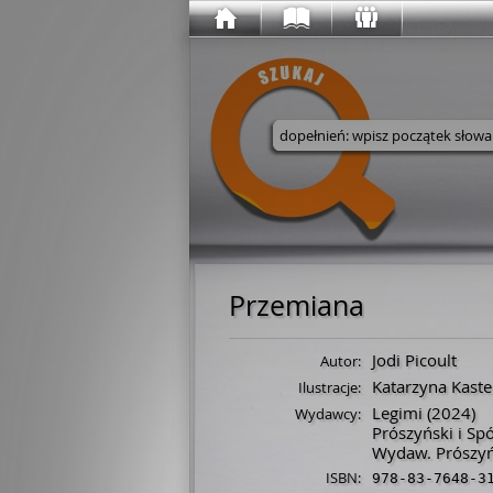
Wyszukaj w serwisie
Przemiana
Jodi Picoult
Autor:
Katarzyna Kaste
Ilustracje:
Legimi
(2024)
Wydawcy:
Prószyński i Sp
Wydaw. Prószyń
ISBN:
978-83-7648-3