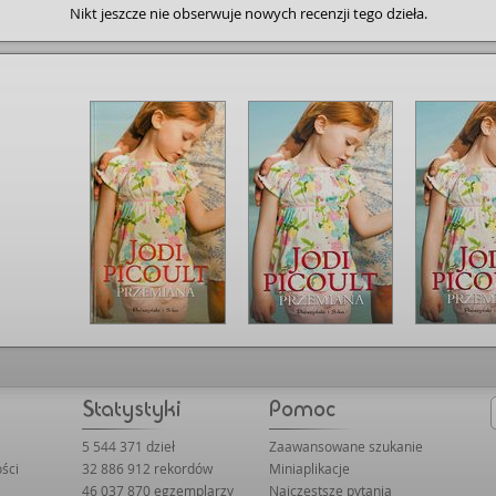
Nikt jeszcze nie obserwuje nowych recenzji tego dzieła.
5 544 371 dzieł
Zaawansowane szukanie
ści
32 886 912 rekordów
Miniaplikacje
46 037 870 egzemplarzy
Najczęstsze pytania