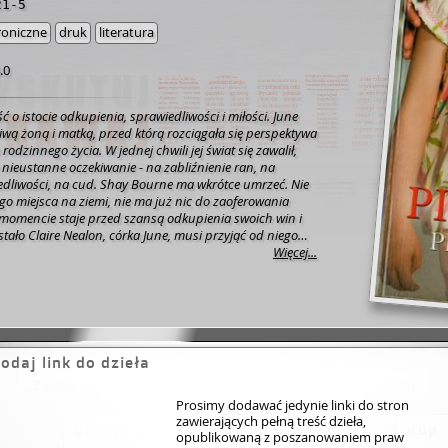
21-5
roniczne
druk
literatura
.0
 o istocie odkupienia, sprawiedliwości i miłości. June
iwą żoną i matką, przed którą rozciągała się perspektywa
rodzinnego życia. W jednej chwili jej świat się zawalił,
 nieustanne oczekiwanie - na zabliźnienie ran, na
edliwości, na cud. Shay Bourne ma wkrótce umrzeć. Nie
go miejsca na ziemi, nie ma już nic do zaoferowania
omencie staje przed szansą odkupienia swoich win i
 stało Claire Nealon, córka June, musi przyjąć od niego
dar. Michael Wright zdecydował się poświęcić życie Bogu.
Więcej...
ście poznaje Shaya Bourne'a, zostaje zmuszony do
łożeń swojej religii, spojrzenia w innych kategoriach na
 I na samego siebie. Jodi Picoult - amerykańska pisarka,
 intuicją podejmuje ważne i kontrowersyjne tematy (od
lnego dzieci i przemocy w rodzinie po eutanazję), by
uszające powieści obyczajowe i dramaty psychologiczne,
odaj link do dzieła
ię oderwać. Jej książki przykuwają uwagę i zmuszają do
Zaloguj się by ocenić
Zgłoś problem
 dobre, a co złe. W 2003 roku otrzymała nagrodę New
okształt twórczości. Jest autorką kilkunastu powieści: "Bez
Prosimy dodawać jedynie linki do stron
zawierających pełną treść dzieła,
tacja filmowa pod tym samym tytułem z Cameron Diaz w
Dostęp online
Kup
opublikowaną z poszanowaniem praw
ch), "Zagubiona przeszłość", "Świadectwo prawdy", "Jesień