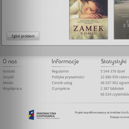
Zgłoś problem
Kontakt
Regulamin
5 544 376 dzieł
Zespół
Polityka prywatności
32 886 959 reko
Media
Cennik usług
46 037 902 egze
Współpraca
O projekcie
2 387 bibliotek
66 024 czytelnik
Projekt współfinansowany ze środków Unii 
Dotacje na inno