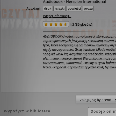
Audiobook - Heraclon International
Autotagi:
druk
książki
powieści
proza
Więcej informacji...
4.3
(
36 głosów
)
AUDIOBOOK Uważaj na znajomości, które zaczynają
zapoczątkowanych fascynacją seksualną można 
tych, które zaczynają się od rozmów, wymiany myśl
nigdy nie zapomnieć. Te są trwalsze. Młode małżeńs
sobą od wielu lat, decyduje się na dziecko. Wszyst
ale… mimo miesięcy starań Weronika nie może zos
rozczarowanie, samotność. I wtedy w życiu bohater
trzeci. Przyjaciel. Czy wystarczy jeden krok, by spe
Weroniki? A może przyjaźń z innym mężczyzną otw
własne małżeństwo? Tworzenie wzajemnych relacji
zamku z piasku. Nieustannie trzeba o niego dbać, 
nie wszedł w niego butami… Nie można na chwilę 
Związek pomiędzy dwojgiem ludzi również bywa kr
piasku. Gdy odwrócisz głowę, może zalać go morsk
pozostanie tylko słona morska woda – albo słone ł
Zaloguj się by ocenić
Wypożycz w bibliotece
Dostęp onli