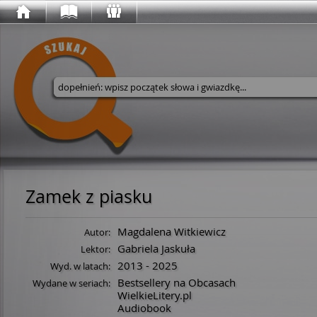
Wyszukaj w serwisie
Zamek z piasku
Magdalena Witkiewicz
Autor:
Gabriela Jaskuła
Lektor:
2013 - 2025
Wyd. w latach:
Bestsellery na Obcasach
Wydane w seriach:
WielkieLitery.pl
Audiobook