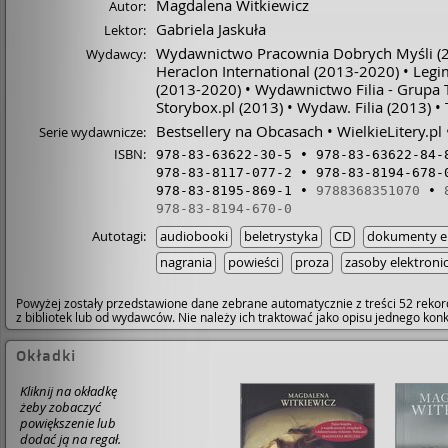
Magdalena Witkiewicz
Autor:
Gabriela Jaskuła
Lektor:
Wydawnictwo Pracownia Dobrych Myśli
(
Wydawcy:
Heraclon International
(2013-2020)
Legi
(2013-2020)
Wydawnictwo Filia - Grupa
Storybox.pl
(2013)
Wydaw. Filia
(2013)
Bestsellery na Obcasach
WielkieLitery.pl
Serie wydawnicze:
ISBN:
978-83-63622-30-5
978-83-63622-84-
978-83-8117-077-2
978-83-8194-678-
978-83-8195-869-1
9788368351070
978-83-8194-670-0
Autotagi:
audiobooki
beletrystyka
CD
dokumenty el
nagrania
powieści
proza
zasoby elektroni
Powyżej zostały przedstawione dane zebrane automatycznie z treści 52 rekor
z bibliotek lub od wydawców. Nie należy ich traktować jako opisu jednego ko
Okładki
Kliknij na okładkę
żeby zobaczyć
powiększenie lub
dodać ją na regał.