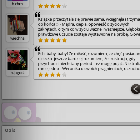
b.chro
Książka przeczytała się prawie sama, wciągnęła i trzyma
do końca :) • Mądra, ciepła, opowieść o życiowych
zakrętach, o tym co w życiu ważne i ważniejsze. Głęboki
prawdziwe uczucie zostaje wystawione na próbę. Głów
wiechna
bohaterowie to sympatyczni, młodzi ludzie, którym
przyszło zmierzyć się z bezpłodnością. Czy wyjdą z tego
obronną ręką? • Warto czasami wyhamować i zastanow
Ech, baby, baby! Że miłość, rozumiem, ze chęć posiadan
się nad tym jak się zachowujemy :)
dziecka- jeszcze bardziej rozumiem, że frustracja, gdy
przychodzi niechciany period- też mogę pojąć. Nie traf
mnie jedno - Weronika o swoich pragnieniach, uczuciac
m.jagoda
lękach potrafi rozmawiać z przyjaciółkami, obcym face
rodzicami... Nie potrafi otworzyć się tylko przed własn
mężem. Dla mnie to niepojęte... Dla niego jest jedna rol
reproduktora. Nieludzkie. Ech, czegoś tu nie rozumiem.
Opis