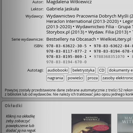
Magdalena Witkiewicz
Autor:
Gabriela Jaskuła
Lektor:
Wydawnictwo Pracownia Dobrych Myśli
(
Wydawcy:
Heraclon International
(2013-2020)
Legi
(2013-2020)
Wydawnictwo Filia - Grupa
Storybox.pl
(2013)
Wydaw. Filia
(2013)
Bestsellery na Obcasach
WielkieLitery.pl
Serie wydawnicze:
ISBN:
978-83-63622-30-5
978-83-63622-84-
978-83-8117-077-2
978-83-8194-678-
978-83-8195-869-1
9788368351070
978-83-8194-670-0
Autotagi:
audiobooki
beletrystyka
CD
dokumenty el
nagrania
powieści
proza
zasoby elektroni
Powyżej zostały przedstawione dane zebrane automatycznie z treści 52 rekor
z bibliotek lub od wydawców. Nie należy ich traktować jako opisu jednego ko
Okładki
Kliknij na okładkę
żeby zobaczyć
powiększenie lub
dodać ją na regał.