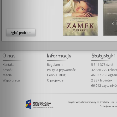
Zgłoś problem
Kontakt
Regulamin
5 544 378 dzieł
Zespół
Polityka prywatności
32 886 779 reko
Media
Cennik usług
46 037 758 egze
Współpraca
O projekcie
2 387 bibliotek
66 012 czytelnik
Projekt współfinansowany ze środków Unii 
Dotacje na inno