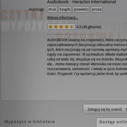
Audiobook - Heraclon International
Autotagi:
druk
książki
powieści
proza
Więcej informacji...
4.3
(
36 głosów
)
AUDIOBOOK Uważaj na znajomości, które zaczynają
zapoczątkowanych fascynacją seksualną można 
tych, które zaczynają się od rozmów, wymiany myśl
nigdy nie zapomnieć. Te są trwalsze. Młode małżeńs
sobą od wielu lat, decyduje się na dziecko. Wszyst
ale… mimo miesięcy starań Weronika nie może zos
rozczarowanie, samotność. I wtedy w życiu bohater
trzeci. Przyjaciel. Czy wystarczy jeden krok, by spe
Weroniki? A może przyjaźń z innym mężczyzną otw
własne małżeństwo? Tworzenie wzajemnych relacji
zamku z piasku. Nieustannie trzeba o niego dbać, 
nie wszedł w niego butami… Nie można na chwilę 
Związek pomiędzy dwojgiem ludzi również bywa kr
piasku. Gdy odwrócisz głowę, może zalać go morsk
pozostanie tylko słona morska woda – albo słone ł
Zaloguj się by ocenić
Wypożycz w bibliotece
Dostęp onli