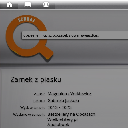
Wyszukaj w serwisie
Zamek z piasku
Magdalena Witkiewicz
Autor:
Gabriela Jaskuła
Lektor:
2013 - 2025
Wyd. w latach:
Bestsellery na Obcasach
Wydane w seriach:
WielkieLitery.pl
Audiobook