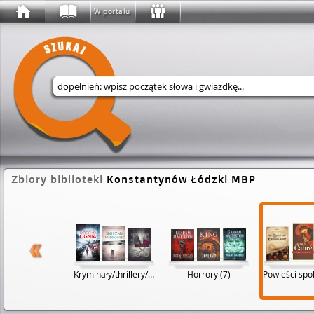
W portalu
Wyszukaj w serwisie
Zbiory biblioteki
Konstantynów Łódzki MBP
atura faktu (35)
Kryminały/thrillery/sensacja (39)
Horrory (7)