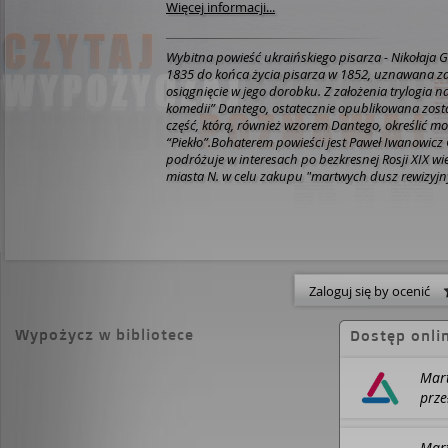
Więcej informacji...
Wybitna powieść ukraińskiego pisarza - Nikołaja 
1835 do końca życia pisarza w 1852, uznawana z
osiągnięcie w jego dorobku. Z założenia trylogia n
komedii” Dantego, ostatecznie opublikowana zost
część, którą, również wzorem Dantego, określić m
“Piekło”.Bohaterem powieści jest Paweł Iwanowicz 
podróżuje w interesach po bezkresnej Rosji XIX w
miasta N. w celu zakupu "martwych dusz rewizyjny
chłopów pańszczyźnianych, którzy umarli od czas
spisu rewizyjnego, a za których właściciele ziemsc
ciągle płacić podatki. Cziczikow wzbudza ogólną s
zainteresowanie ludzi oraz zaufanie bankierów, u
tym obserwując. Kiedy jednak w mieście rozchodzą 
temat jego planów porwania córki gubernatora, 
Zaloguj się by ocenić
wychodzą na jaw.Szukając martwych dusz na spr
żywych, choć naznaczonych już przez piekło ludzi
niczym Dante zstępuje w coraz to niższe kręgi, na
Wypożycz w bibliotece
Dostęp onli
łapówkarzy i pijaków, by wreszcie spotkać samego 
Mart
prze
Tom
Dobr
Mart