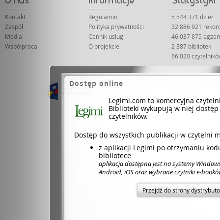
Kontakt
Regulamin
5 544 371 dzieł
Zespół
Polityka prywatności
32 886 921 reko
Media
Cennik usług
46 037 875 egze
Współpraca
O projekcie
2 387 bibliotek
66 020 czytelnik
Dostęp online
Projekt współfinansowany ze środków Unii 
Dotacje na inno
Legimi.com to komercyjna czyteln
Biblioteki wykupują w niej dostęp
czytelników.
Dostęp do wszystkich publikacji w czytelni 
z aplikacji Legimi po otrzymaniu ko
bibliotece
aplikacja dostępna jest na systemy Window
Android, iOS oraz wybrane czytniki e-book
Przejdź do strony dystrybut