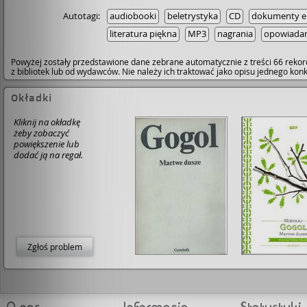
Autotagi:
audiobooki
beletrystyka
CD
dokumenty el
literatura piękna
MP3
nagrania
opowiadan
Powyżej zostały przedstawione dane zebrane automatycznie z treści 66 rekor
z bibliotek lub od wydawców. Nie należy ich traktować jako opisu jednego ko
Okładki
Kliknij na okładkę
żeby zobaczyć
powiększenie lub
dodać ją na regał.
Zgłoś problem