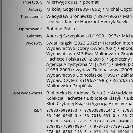
Miertwyje duszi
poemat
Inne tytuły:
Mikołaj Gogol
(1809-1852)
Michał Gogol
Autorzy:
Władysław Broniewski
(1897-1962)
Mari
Tłumaczenie:
Ireneusz Kania
Horyzont Henryk Sułek
Bohdan Galster
Opracowanie:
Andrzej Szczepkowski
(1923-1997)
Micha
Lektorzy:
Świat Książki
(2023-2025)
Heraclon Inter
Wydawcy:
Wydawnictwo Dobry Owoc
(2022)
ebook
Wydawnictwo MG Ewa Malinowska-Grupi
Hachette Polska
(2012-2015)
Społeczny 
Agencja Artystyczna MTJ
(2011)
SMPB
(2
(1956-2009)
wydaw. Zielona sowa
(2005
Wydawnictwo Dolnośląskie
(1993)
Zakła
Wydaw. Czytelnik
(1967-1985)
Książka i
Malinowska-Grupińska
Biblioteka Narodowa. Seria 2,
Arcydzieła 
Serie wydawnicze:
Kolekcja Hachette
Biblioteka Klasyki
Bi
Klub Czytanej Książki (Agencja Artystyczna
ISBN:
9788376999173
9788383831442
9788
83-240-0045-3
83-7018-031-0
83-7
978-83-240-3127-6
978-83-282-0408-
978-83-7699-080-4
978-83-7739-212-
978-83-8383-143-5
978-83-04-05009-