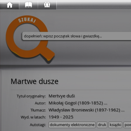
Wyszukaj w serwisie
Martwe dusze
Mertvye duši
Tytuł oryginalny:
Mikołaj Gogol
(
1809
-
1852
)
...
Autor:
Władysław Broniewski
(
1897
-
1962
)
...
Tłumacz:
1949 - 2025
Wyd. w latach:
Autotagi:
dokumenty elektroniczne
druk
książki
pow