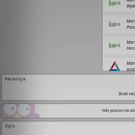
202
Wyda
Mart
Poto
Mart
Hera
202
Mart
prze
Wyd
Recenzje
BIBL
Mart
Psyc
Brak rec
Mart
Nikt jeszcze nie o
SMPB
Opis