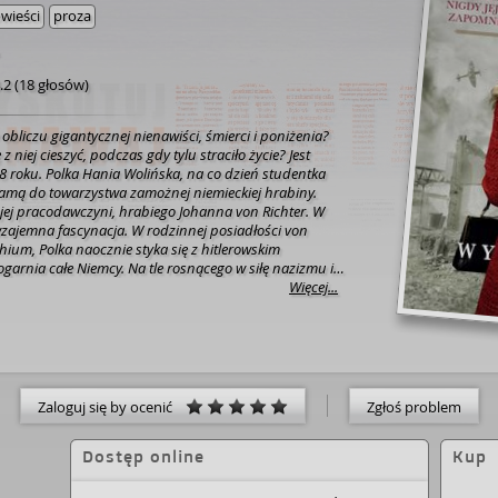
wieści
proza
.2
(
18 głosów
)
obliczu gigantycznej nienawiści, śmierci i poniżenia?
 niej cieszyć, podczas gdy tylu straciło życie? Jest
8 roku. Polka Hania Wolińska, na co dzień studentka
 damą do towarzystwa zamożnej niemieckiej hrabiny.
ej pracodawczyni, hrabiego Johanna von Richter. W
wzajemna fascynacja. W rodzinnej posiadłości von
ium, Polka naocznie styka się z hitlerowskim
cy. Na tle rosnącego w siłę nazizmu i
Europie, Hania i Johann zakochują się w sobie.
Więcej...
 na niemieckie salony jako narzeczona hrabiego i
h rangą przywódców III Rzeszy. Równocześnie zostaje
olskie władze do przekazywania tajnych planów
… Z CZASEM OBOJE ZOSTAJĄ ZMUSZENI
WALKĘ O MIŁOŚĆ, STOJĄC PO OBU STRONACH
Zaloguj się by ocenić
Zgłoś problem
m. To będzie największe odkrycie tego roku!” Justyna
nnah.
Dostęp online
Kup
cię bez reszty. Nigdy jej nie zapomnisz.” Magda
oda.