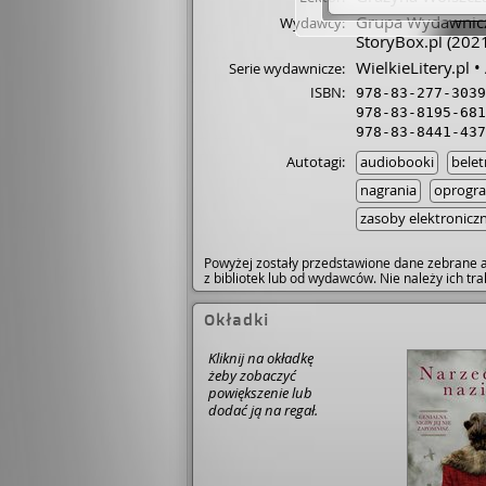
Grupa Wydawnicza
Wydawcy:
StoryBox.pl
(2021
WielkieLitery.pl
Serie wydawnicze:
ISBN:
978-83-277-3039
978-83-8195-681
978-83-8441-437
Autotagi:
audiobooki
belet
nagrania
oprogr
zasoby elektronicz
Powyżej zostały przedstawione dane zebrane a
z bibliotek lub od wydawców. Nie należy ich t
Okładki
Kliknij na okładkę
żeby zobaczyć
powiększenie lub
dodać ją na regał.