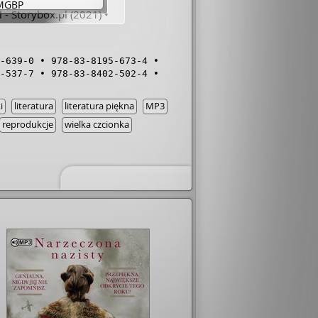
 MGBP
 - Storybox.pl
(2021)
w GBP
 BPMiG
 GBP
-639-0
978-83-8195-673-4
w WiMBP
-537-7
978-83-8402-502-4
ewice MBP
ewice PED
 BP
i
literatura
literatura piękna
MP3
 MBP
reprodukcje
wielka czcionka
 MBP
wa GBK 1919
a Praga Południe
wa Ursus
w BPMiG
 BP
 GBP