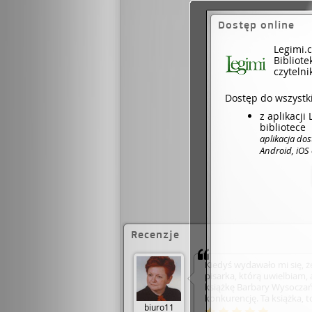
Dostęp online
Legimi.
Bibliote
czytelni
Dostęp do wszystki
z aplikacj
bibliotece
aplikacja do
Android, iOS
Recenzje
Kiedyś wydawało mi się, ż
pisarka, którą uwielbiam, 
książkę Barbary Wysoczańs
konkurencję. Ta książka, t
biuro11
przeczytałam w życiu. II 