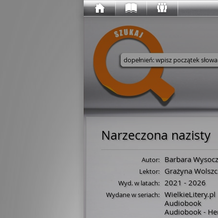
Wyszukaj w serwisie
Narzeczona nazisty
Barbara Wysoc
Autor:
Grażyna Wolszc
Lektor:
2021 - 2026
Wyd. w latach:
WielkieLitery.pl
Wydane w seriach:
Audiobook
Audiobook - Her