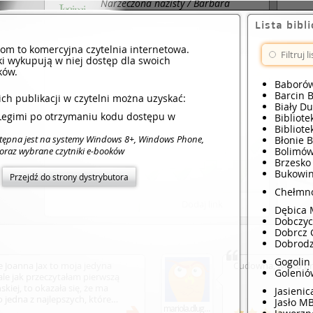
Narzeczona nazisty / Barbara
Wysoczańska / Filia : Legimi, 2022.
Lista bibl
com to komercyjna czytelnia internetowa.
Narzeczona nazisty / Wysoczańska
ki wykupują w niej dostęp dla swoich
Barbara / Filia : Legimi, 2021.
ków.
Baboró
Barcin 
ch publikacji w czytelni można uzyskać:
Biały D
i Legimi po otrzymaniu kodu dostępu w
Bibliot
Bibliote
stępna jest na systemy Windows 8+, Windows Phone,
Błonie 
Bolimó
 oraz wybrane czytniki e-booków
Brzesko
Bukowin
Przejdź do strony dystrybutora
Chełmn
Dodaj link
Dębica 
Dobczy
Dobrcz 
Dobrod
Gogolin
e Joanna Jax to moja jedyna
Cudowna, warto pr
Golenió
ale jak przeczytałam pierwszą
kiej, to okazała się, że ma
Jasieni
o jedna z najlepszych, które
Jasło M
mariola.dlugolecka
woja światowa, zakazana miłość,