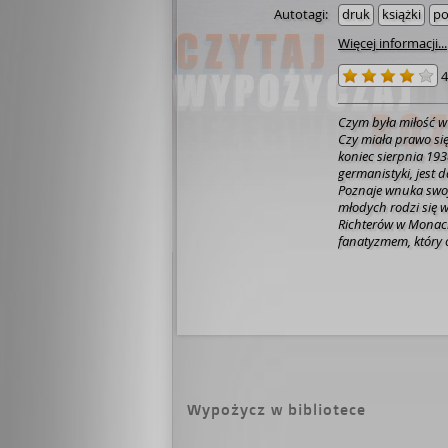
Autotagi:
druk
książki
po
Więcej informacji...
4
Czym była miłość w 
Czy miała prawo się z
koniec sierpnia 193
germanistyki, jest
Poznaje wnuka swoj
młodych rodzi się 
Richterów w Monach
fanatyzmem, który ogarnia całe Niem
niechybnej wojny w 
Dziewczyna wkracza
poznaje najwyższyc
zwerbowana przez p
Hitlera dotyczących Polski i Europy
STOCZYĆ MORALNĄ 
BARYKADY. „Przepiękna, cudowna, idealna. Jedna z najpiękniejszych
książek, jakie czytała
Chaber / ONA CZYTA „Genialna. Powieść dla fanów Słowika Kristin Ha
Wypożycz w bibliotece
Ta historia pochłonie 
Sobczak, Radio Pog