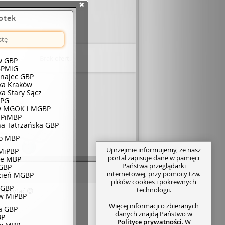
iotek
Brak ofert.
w GBP
BPMiG
unajec GBP
eka Kraków
ka Stary Sącz
BPG
w MGOK i MGBP
 PiMBP
a Tatrzańska GBP
o MBP
Uprzejmie informujemy, że nasz
MiPBP
portal zapisuje dane w pamięci
ce MBP
Państwa przeglądarki
GBP
internetowej, przy pomocy tzw.
zień MGBP
plików cookies i pokrewnych
 GBP
technologii.
zeczytać 😊
w MiPBP
Więcej informacji o zbieranych
ca GBP
danych znajdą Państwo w
BP
Polityce prywatności
. W