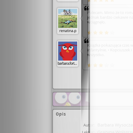
podziemie i losy Polaków
niemieckich. Polecam bar
Polecam. Mimo że to rom
jednak bardzo ciekawie na
wciągnęło.
renatina.p
Książka pokazująca czas w
infantylnie. • Kopciuszek i
wszystko.
barbara.fortuna15
Opis
Barbara Wysocza
Autor:
Grażyna Wolszcz
Lektor: