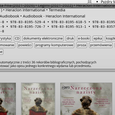
Pyzdry
 Filia
(2021-2026)
Legimi
(2021-2022)
Heraclon International
Pakosła
)
Heraclon International
Termedia
Pleszew
Audiobook
Audiobook - Heraclon International
Poronin
-8
978-83-8195-529-4
978-83-8195-618-5
978-83-8195
Rzeszó
-9
978-83-8195-726-7
978-83-8195-913-1
978-83-8357
Skierni
-8
Skierni
Stęszew
rystyka
CD
dokumenty elektroniczne
druk
e-booki
epika
książk
Świecie
amowanie
powieści
programy komputerowe
proza
przemówienia
Tarnów
ne
Warsza
Warszaw
utomatycznie z treści 36 rekordów bibliograficznych, pochodzących
raktować jako opisu jednego konkretnego wydania lub przedmiotu.
Warsza
Zagóró
Zbąszyń
Żyraków