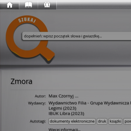
Wyszukaj w serwisie
Zmora
Max Czornyj
...
Autor:
Wydawnictwo Filia - Grupa Wydawnicza Fil
Wydawcy:
Legimi
(2023)
IBUK Libra
(2023)
Autotagi:
dokumenty elektroniczne
druk
książki
pow
Więcej informacji...