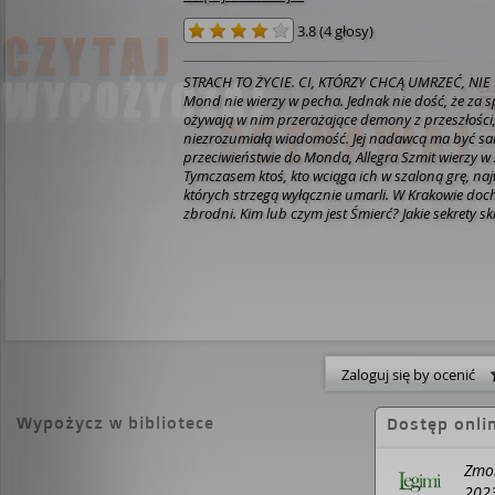
3.8
(
4 głosy
)
STRACH TO ŻYCIE. CI, KTÓRZY CHCĄ UMRZEĆ, NIE
Mond nie wierzy w pecha. Jednak nie dość, że za
ożywają w nim przerażające demony z przeszłości
niezrozumiałą wiadomość. Jej nadawcą ma być s
przeciwieństwie do Monda, Allegra Szmit wierzy w
Tymczasem ktoś, kto wciąga ich w szaloną grę, naj
których strzegą wyłącznie umarli. W Krakowie d
zbrodni. Kim lub czym jest Śmierć? Jakie sekrety s
on jest uwikłany w przerażające mordy? Szalone 
zwroty akcji i mroczne tajemnice. A na końcu zaws
odwagę spojrzeć jej w twarz?
PRAWA DO EKRANIZAC
SPRZEDANE!
Zaloguj się by ocenić
Wypożycz w bibliotece
Dostęp onli
Zmor
202