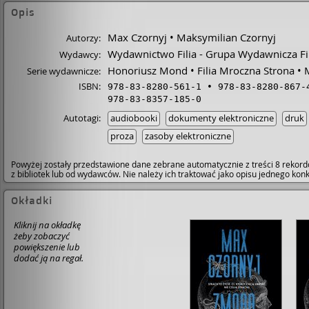
Opis
Max Czornyj
Maksymilian Czornyj
Autorzy:
Wydawnictwo Filia - Grupa Wydawnicza Fili
Wydawcy:
Honoriusz Mond
Filia Mroczna Strona
Serie wydawnicze:
ISBN:
978-83-8280-561-1
978-83-8280-867-
978-83-8357-185-0
Autotagi:
audiobooki
dokumenty elektroniczne
druk
proza
zasoby elektroniczne
Powyżej zostały przedstawione dane zebrane automatycznie z treści 8 rekord
z bibliotek lub od wydawców. Nie należy ich traktować jako opisu jednego ko
Okładki
Kliknij na okładkę
żeby zobaczyć
powiększenie lub
dodać ją na regał.