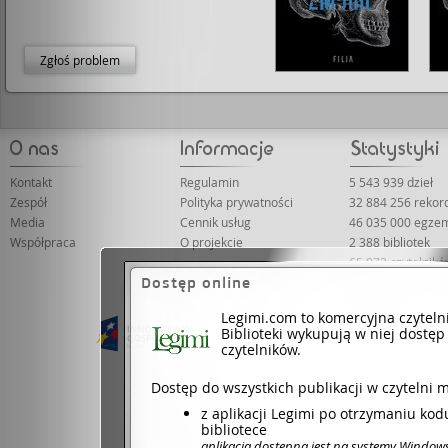
Zgłoś problem
Kontakt
Regulamin
5 543 939 dzieł
Zespół
Polityka prywatności
32 884 256 reko
Media
Cennik usług
46 035 000 egze
Współpraca
O projekcie
2 388 bibliotek
65 973 czytelnik
Dostęp online
Legimi.com to komercyjna czyteln
Projekt współfinansowany ze środków Unii 
Biblioteki wykupują w niej dostęp
Dotacje na inno
czytelników.
Dostęp do wszystkich publikacji w czytelni 
z aplikacji Legimi po otrzymaniu ko
bibliotece
aplikacja dostępna jest na systemy Window