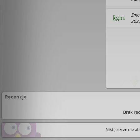
Zmor
202
Recenzje
Brak rec
Nikt jeszcze nie o