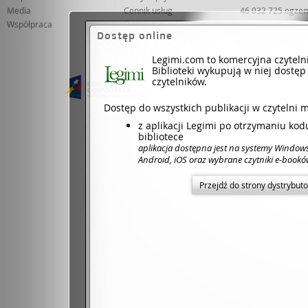
Media
Cennik usług
46 032 725 egze
Współpraca
O projekcie
2 388 bibliotek
Dostęp online
65 943 czytelnik
Legimi.com to komercyjna czyteln
Biblioteki wykupują w niej dostęp
czytelników.
Projekt współfinansowany ze środków Unii 
Dotacje na inno
Dostęp do wszystkich publikacji w czytelni 
z aplikacji Legimi po otrzymaniu ko
bibliotece
aplikacja dostępna jest na systemy Window
Android, iOS oraz wybrane czytniki e-book
Przejdź do strony dystrybut