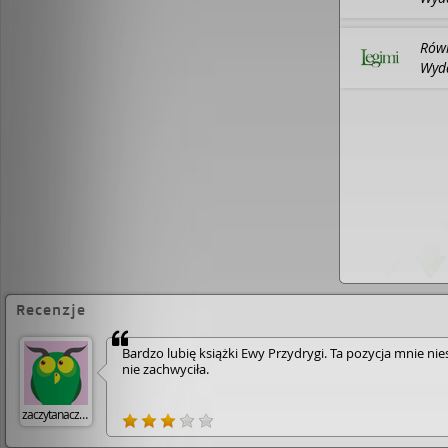
Lite
202
Równ
Wyda
Lite
202
Recenzje
Bardzo lubię książki Ewy Przydrygi. Ta pozycja mnie nie
nie zachwyciła.
zaczytanaczytajka