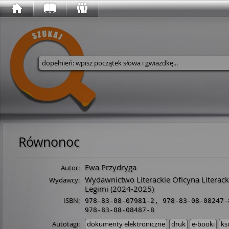
Wyszukaj w serwisie
Równonoc
Ewa Przydryga
Autor:
Wydawnictwo Literackie Oficyna Literack
Wydawcy:
Legimi
(2024-2025)
ISBN:
978-83-08-07981-2
,
978-83-08-08247-
978-83-08-08487-8
Autotagi:
dokumenty elektroniczne
druk
e-booki
ks