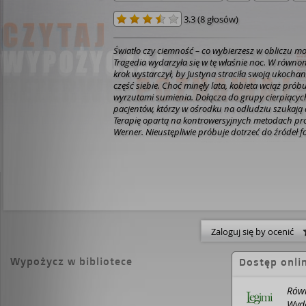
3.3
(
8 głosów
)
Światło czy ciemność – co wybierzesz w obliczu 
Tragedia wydarzyła się w tę właśnie noc. W równo
krok wystarczył, by Justyna straciła swoją ukochaną
część siebie. Choć minęły lata, kobieta wciąż próbuj
wyrzutami sumienia. Dołącza do grupy cierpiącyc
pacjentów, którzy w ośrodku na odludziu szukają d
Terapię opartą na kontrowersyjnych metodach pr
Werner. Nieustępliwie próbuje dotrzeć do źródeł f
Obawa odkrycia przeszłości wzbudza w uczestnika
By uwolnić się od traumy, któreś z nich gotowe jest
równonocy w życiu Justyny zakrada się śmierć – 
zabójstwa.
Mijają trzy lata. Kobieta próbuje na no
córką, lecz nagła wizyta jednego z byłych pacjen
przywołuje lawinę nieszczęść. Teraz, by odeprzeć g
mrok i dotrzeć do niewygodnej prawdy, Justyna mu
w swoim życiu walkę...
AUDIOBOOK CZYTA FILIP K
Zaloguj się by ocenić
Wypożycz w bibliotece
Dostęp onli
Równ
Wyda