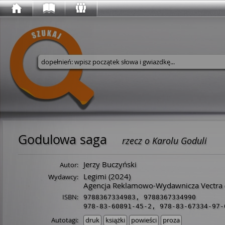
Wyszukaj w serwisie
Godulowa saga
rzecz o Karolu Goduli
Jerzy Buczyński
Autor:
Legimi
(2024)
Wydawcy:
Agencja Reklamowo-Wydawnicza Vectra
ISBN:
9788367334983
,
9788367334990
978-83-60891-45-2
,
978-83-67334-97-
Autotagi:
druk
książki
powieści
proza