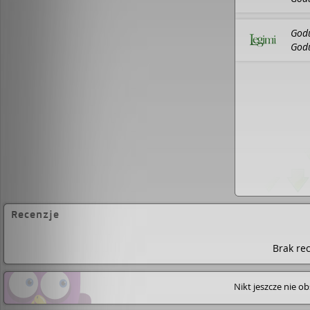
pałac w Szombierkach, piękny dwór w Rudzie Śląski
drewnianej chacie. Był najbogatszym przedsiębior
Wyda
licznych kopalń, hut i cynkowni, ogromnych mają
Godu
Szombierkach, Orzegowie, Bobrku i Bujakowie. Posi
Godu
jadał... tłuczone kartofle z zsiadłym mlekiem. Jaki
niby tylko bezduszną, doskonałą machiną do mnoż
Wyda
nosił w sobie uczucia? Był potworem wzbudzającym
potrafił okazywać ludziom życzliwość i przyjaźń? 
kiedykolwiek zagościła miłość?…[empik.com]
Recenzje
Brak rec
Nikt jeszcze nie o