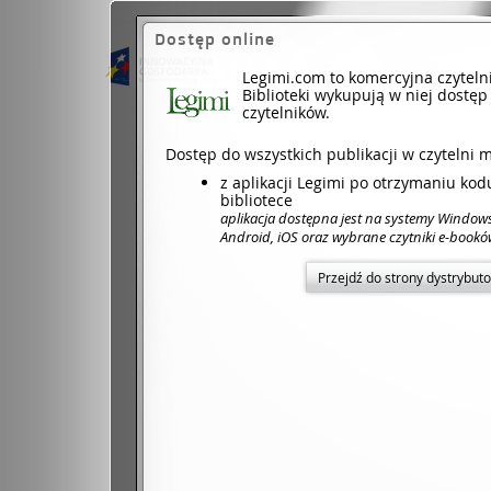
Dostęp online
Projekt współfinansowany ze środków Unii 
Legimi.com to komercyjna czyteln
Dotacje na inno
Biblioteki wykupują w niej dostęp
czytelników.
Dostęp do wszystkich publikacji w czytelni 
z aplikacji Legimi po otrzymaniu ko
bibliotece
aplikacja dostępna jest na systemy Window
Android, iOS oraz wybrane czytniki e-book
Przejdź do strony dystrybut