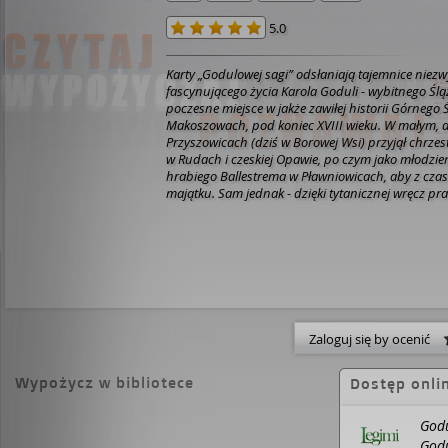
5.0
Karty „Godulowej sagi” odsłaniają tajemnice niez
fascynującego życia Karola Goduli - wybitnego Śląz
poczesne miejsce w jakże zawiłej historii Górnego Ś
Makoszowach, pod koniec XVIII wieku. W małym, 
Przyszowicach (dziś w Borowej Wsi) przyjął chrzest.
w Rudach i czeskiej Opawie, po czym jako młodzie
hrabiego Ballestrema w Pławniowicach, aby z czas
majątku. Sam jednak - dzięki tytanicznej wręcz pra
na owe czasy wykształceniu - stał się najwięks
na Górnym Śląsku, a jego bajecznej fortuny i sław
Nie bez powodu zdobył sobie przydomki Króla Cynk
Stali. Wzbudzał szacunek, uznanie, ale też nienawiś
ludność Rudy Śląskiej, Biskupic, Zabrza, Bytomia 
odczuwała przed nim prawdziwy strach. Uchodził
ponurego samotnika, a nawet okrutnika... Widywan
potępieniec, przemierza pola, łąki i bezdroża. Nier
Zaloguj się by ocenić
grobami cmentarza w Lyskach, gdzie pochowano j
wywodzących się z sąsiednich Gaszowic, nieopod
ludzie zwali go Sługą Czarta, Czarodziejem, Diabłe
Wypożycz w bibliotece
Dostęp onli
kramarzy z Nieczystymi Siłami, a przecież niejedno
Józefa Szafranka, powszechnie szanowanego za p
Godu
proboszcza jednej z bytomskich parafii. Miał wsp
Godu