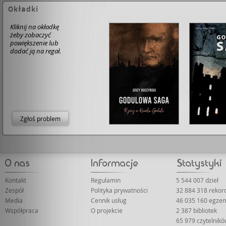
Okładki
Kliknij na okładkę
żeby zobaczyć
powiększenie lub
dodać ją na regał.
Zgłoś problem
Kontakt
Regulamin
5 544 007 dzieł
Zespół
Polityka prywatności
32 884 318 reko
Media
Cennik usług
46 035 160 egze
Współpraca
O projekcie
2 387 bibliotek
65 979 czytelnik