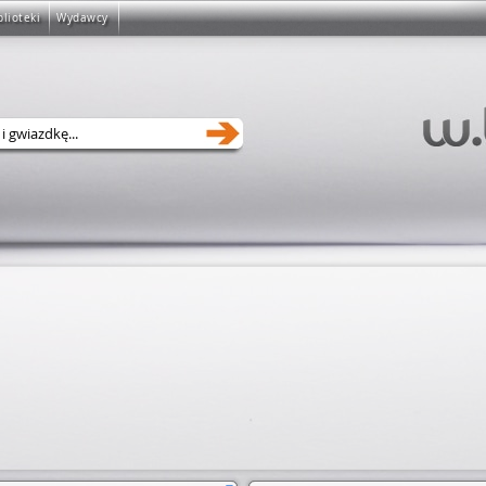
blioteki
Wydawcy