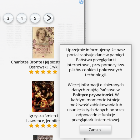
3
4
5
Uprzejmie informujemy, że nasz
portal zapisuje dane w pamięci
Państwa przeglądarki
Charlotte Bronte i jej siostry śpiące
internetowej, przy pomocy tzw.
Ostrowski, Eryk
plików cookies i pokrewnych
technologii.
Więcej informacji o zbieranych
danych znajdą Państwo w
Polityce prywatności
. W
każdym momencie istnieje
możliwość zablokowania lub
usunięcia tych danych poprzez
odpowiednie funkcje
Igrzyska śmierci
przeglądarki internetowej.
Lawrence, Jennifer
Zamknij