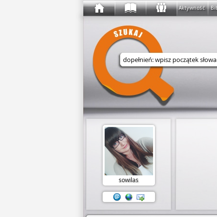
Aktywność
Bi
Wyszukaj w serwisie
sowilas