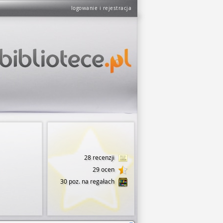
logowanie i rejestracja
28 recenzji
29 ocen
30 poz. na regałach