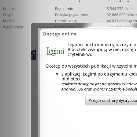
Kontakt
Regulamin
5 544 378 dzieł
Zespół
Polityka prywatności
32 886 889 reko
Media
Cennik usług
46 037 866 egze
Współpraca
O projekcie
2 387 bibliotek
66 017 czytelnik
Dostęp online
Legimi.com to komercyjna czyteln
Biblioteki wykupują w niej dostęp
Projekt współfinansowany ze środków Unii 
czytelników.
Dotacje na inno
Dostęp do wszystkich publikacji w czytelni 
z aplikacji Legimi po otrzymaniu ko
bibliotece
aplikacja dostępna jest na systemy Window
Android, iOS oraz wybrane czytniki e-book
Przejdź do strony dystrybut