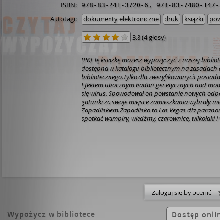
ISBN:
978-83-241-3720-6
,
978-83-7480-147-
Autotagi:
dokumenty elektroniczne
druk
książki
pow
3.8
(
4 głosy
)
[PK]
Tę książkę możesz wypożyczyć z naszej bibliote
dostępna w katalogu bibliotecznym na zasadach
bibliotecznego.
Tylko dla
z
we
r
y
fik
owanych posiadac
Efektem ubocznym badań genetycznych nad mody
się wirus. Spowodował on powstanie nowych odpo
gatunki za swoje miejsce zamieszkania wybrały mi
Zapadliskiem.
Zapadlisko to Las Vegas dla paran
spotkać wampiry, wiedźmy, czarownice, wilkołaki i
ludzi i wampirów.
Rachel Morgan jest wiedźmą i age
donikąd, a ona sama każdej nocy stawia wyzwan
usiłując całe towarzystwo utrzymać w ramach cywil
Zapadlisko, t. 1
Książ
k
a
dos
tęp
n
a w zas
obach
:
Bib
Miastku
Miejska Biblioteka Publiczna w Mińsku M
Biblioteka Publiczna im. Konstantego Ildefonsa G
Morągu
Miejska Biblioteka Publiczna im. Jana Pawł
Biblioteka Publiczna im. Adama Próchnika w Piot
Zaloguj się by ocenić
i Powiatowa Biblioteka Publiczna w Słupcy
Bibliote
Wola m.st. Warszawy (5)
Wypożycz w bibliotece
Dostęp onli