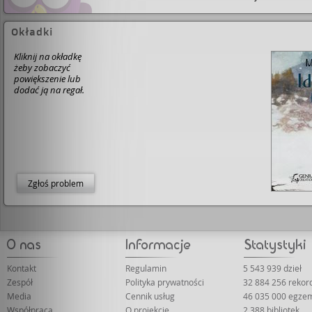
Okładki
Kliknij na okładkę
żeby zobaczyć
powiększenie lub
dodać ją na regał.
Zgłoś problem
Kontakt
Regulamin
5 543 939 dzieł
Zespół
Polityka prywatności
32 884 256 reko
Media
Cennik usług
46 035 000 egze
Współpraca
O projekcie
2 388 bibliotek