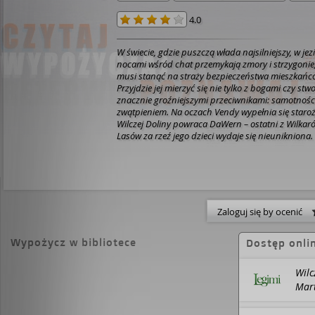
4.0
W świecie, gdzie puszczą włada najsilniejszy, w jezi
nocami wśród chat przemykają zmory i strzygonie
musi stanąć na straży bezpieczeństwa mieszkańców
Przyjdzie jej mierzyć się nie tylko z bogami czy stw
znacznie groźniejszymi przeciwnikami: samotności
zwątpieniem.
Na oczach Vendy wypełnia się staro
Wilczej Doliny powraca DaWern – ostatni z Wilkar
Lasów za rzeź jego dzieci wydaje się nieunikniona
miłość stanie na drodze przeznaczeniu, czy też po
przerażającą przepowiednię? Jak potoczą się los
zielarce syna karczmarza, pięknej minstrelki Stalki
wojownika i innych mieszkańców wioski, z których
tajemnice?
Zaloguj się by ocenić
Wypożycz w bibliotece
Dostęp onli
Wilc
Mart
Legi