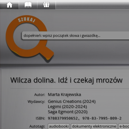
Wyszukaj w serwisie
Wilcza dolina. Idź i czekaj mrozów
Marta Krajewska
Autor:
Genius Creations
(2024)
Wydawcy:
Legimi
(2020-2024)
Saga Egmont
(2020)
ISBN:
9788379950652
,
978-83-7995-809-2
Autotagi:
audiobooki
dokumenty elektroniczne
e-boo