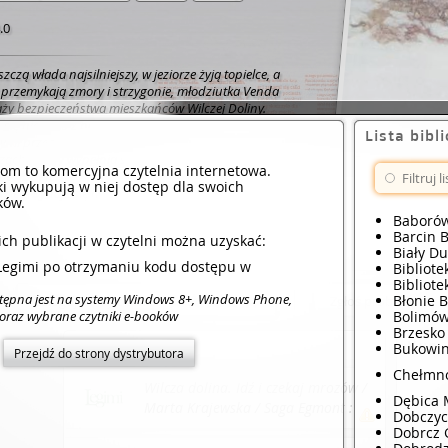
.0
zczą włada najsilniejszy, w jeziorze żyją topielce, a
przemykają zmory i strzygonie, młodziutka Venda
aży bezpieczeństwa mieszkańców Wilczej Doliny.
ć się nie tylko z bogami czy stworzeniami nocy, ale
Lista bibl
zymi przeciwnikami: samotnością, strachem i
zach Vendy wypełnia się starożytne proroctwo. Do
com to komercyjna czytelnia internetowa.
raca DaWern – ostatni z Wilkarów. Zemsta Pana
ki wykupują w niej dostęp dla swoich
dzieci wydaje się nieunikniona. Czy zakazana
ków.
odze przeznaczeniu, czy też pozwoli wypełnić
Więcej...
Baboró
owiednię? Jak potoczą się losy zakochanego w
Barcin 
ch publikacji w czytelni można uzyskać:
arza, pięknej minstrelki Stalki, towarzyszącego jej
Biały D
 mieszkańców wioski, z których każdy skrywa swoje
i Legimi po otrzymaniu kodu dostępu w
Bibliot
Bibliote
stępna jest na systemy Windows 8+, Windows Phone,
Błonie 
Zaloguj się by ocenić
Zgłoś problem
Bolimó
 oraz wybrane czytniki e-booków
Brzesko
Dostęp online
Kup
Bukowin
Przejdź do strony dystrybutora
Chełmn
Wilcza dolina. Idź i czekaj mrozów /
Dębica 
Marta Krajewska / Saga Egmont :
Dobczy
Legimi, 2020.
Dobrcz 