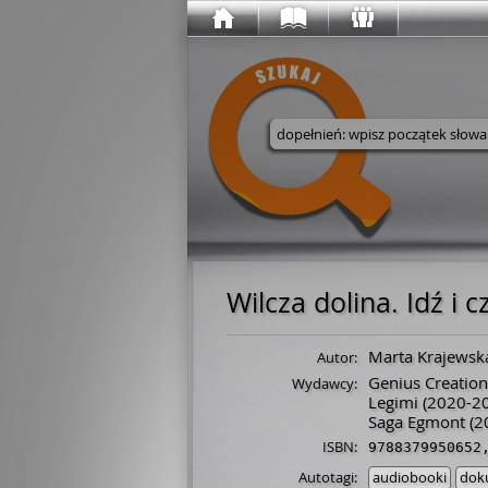
Wyszukaj w serwisie
Wilcza dolina. Idź i
Marta Krajewsk
Autor:
Genius Creation
Wydawcy:
Legimi
(2020-2
Saga Egmont
(2
ISBN:
9788379950652
Autotagi:
audiobooki
dok