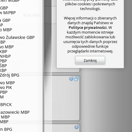
zień MGBP
plików cookies i pokrewnych
 GBP
technologii.
w MiPBP
Brak ofert.
Więcej informacji o zbieranych
ca GBP
danych znajdą Państwo w
BP
Polityce prywatności
. W
no MBP
każdym momencie istnieje
możliwość zablokowania lub
o Żuławskie GBP
usunięcia tych danych poprzez
MBP
odpowiednie funkcje
wo MBP
przeglądarki internetowej.
 KBP
 NHbP
PBP
Zamknij
ŚBP
KBP
 Zdrój BPG
owo MBP
wo PIK
 PBP
BM
 BPiCK
azowiecki MBP
o MBP
 MBP
yn BPG