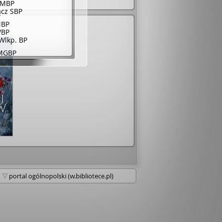
iMBP
cz SBP
MBP
WBP
Wlkp. BP
 MGBP
w GBP
 BPMiG
 GBP
w WiMBP
ewice MBP
ewice PED
 BP
 MBP
 MBP
wa GBK 1919
a Praga Południe
wa Ursus
w BPMiG
 BP
 GBP