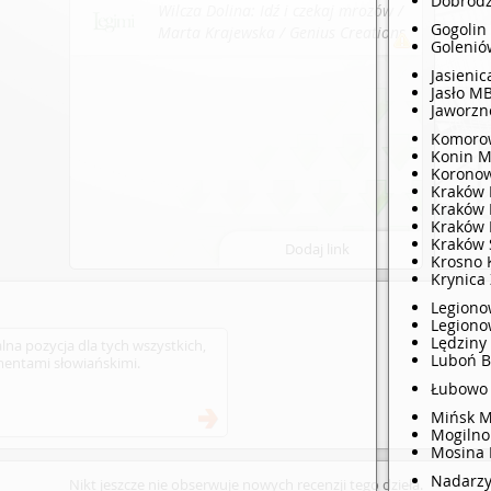
Dobrod
Wilcza Dolina: Idź i czekaj mrozów /
Gogolin
Marta Krajewska / Genius Creations
Golenió
: Legimi, 2024.
Jasieni
Jasło M
Jaworz
Komorow
Konin 
Korono
Kraków
Kraków
Kraków 
Kraków 
Dodaj link
Krosno 
Krynica
Legion
Legiono
Lędziny
lna pozycja dla tych wszystkich,
Luboń 
ementami słowiańskimi.
Łubowo
Mińsk M
Mogiln
Mosina
Nadarz
Nikt jeszcze nie obserwuje nowych recenzji tego dzieła.