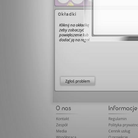
Okładki
Kliknij na okładkę
żeby zobaczyć
powiększenie lub
dodać ją na regał.
Zgłoś problem
Kontakt
Regulamin
Zespół
Polityka prywatno
Media
Cennik usług
Współpraca
O projekcie