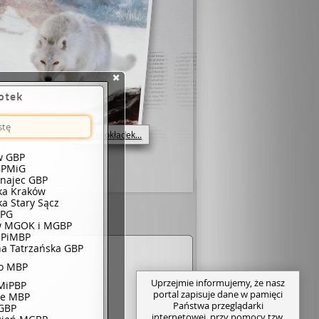
iotek
Więcej okładek...
w GBP
BPMiG
unajec GBP
eka Kraków
ka Stary Sącz
BPG
w MGOK i MGBP
 PiMBP
a Tatrzańska GBP
o MBP
Uprzejmie informujemy, że nasz
MiPBP
portal zapisuje dane w pamięci
ce MBP
Państwa przeglądarki
GBP
internetowej, przy pomocy tzw.