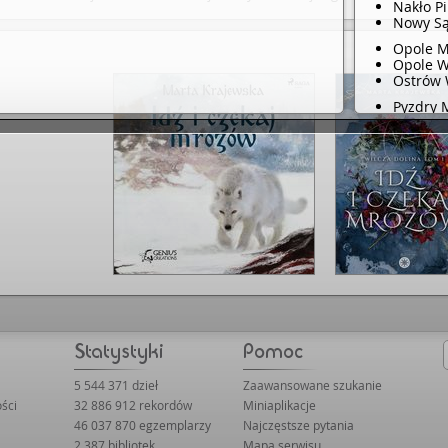
Nakło P
Nowy Są
Opole 
Opole 
Ostrów 
Pyzdry
Pakosła
Pleszew
Poronin
Rzeszó
Skierni
Skierni
Stęszew
Świecie
Tarnów
Warsza
Warszaw
Warsza
Zagóró
5 544 371 dzieł
Zaawansowane szukanie
Zbąszyń
ści
32 886 912 rekordów
Miniaplikacje
46 037 870 egzemplarzy
Najczęstsze pytania
Żyraków
2 387 bibliotek
Mapa serwisu