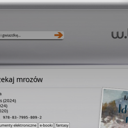
 czekaj mrozów
a
s
(2024)
024)
020)
,
978-83-7995-809-2
umenty elektroniczne
e-booki
fantasy