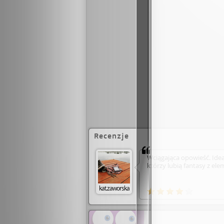
Recenzje
Wciągająca opowieść. Idea
którzy lubią fantasy z el
kat.zaworska