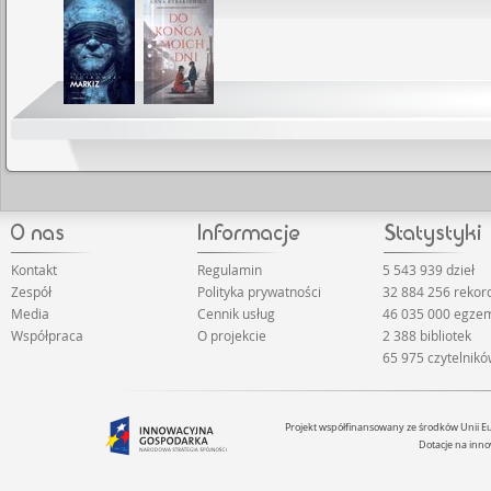
Kontakt
Regulamin
5 543 939 dzieł
Zespół
Polityka prywatności
32 884 256 reko
Media
Cennik usług
46 035 000 egze
Współpraca
O projekcie
2 388 bibliotek
65 975 czytelnik
Projekt współfinansowany ze środków Unii 
Dotacje na inno